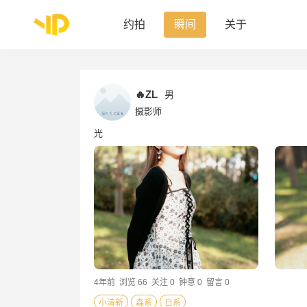
约拍
瞬间
关于
🔥ZL
男
摄影师
光
4年前
浏览 66
关注 0
钟意 0
留言 0
小清新
森系
日系