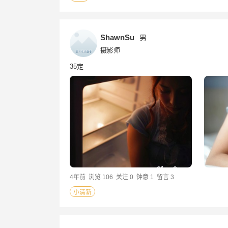
ShawnSu
男
摄影师
35定
4年前
浏览 106
关注 0
钟意 1
留言 3
小清新