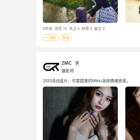
4年前
浏览 76
关注 0
钟意 0
留言 0
小清新
情绪
ZMC
男
摄影师
1933活动返片，可爱甜美的Mikki演绎情绪夜景。