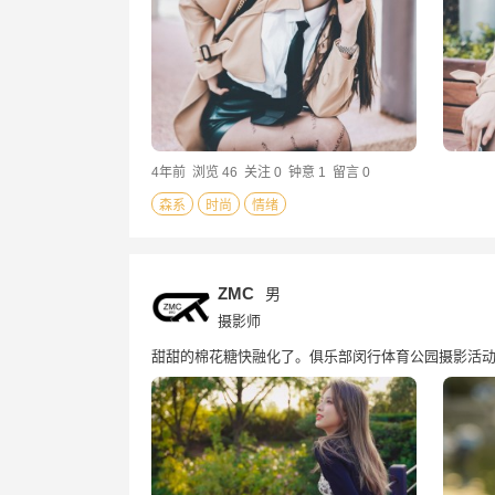
4年前
浏览 46
关注 0
钟意 1
留言 0
森系
时尚
情绪
ZMC
男
摄影师
甜甜的棉花糖快融化了。俱乐部闵行体育公园摄影活