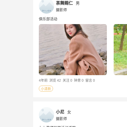
茶舞赐仁
男
摄影师
俱乐部活动
4年前
浏览 42
关注 0
钟意 0
留言 0
小清新
小尼
女
摄影师