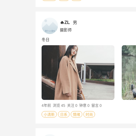
🔥ZL
男
摄影师
冬日
4年前
浏览 45
关注 0
钟意 0
留言 0
小清新
日系
情绪
时尚