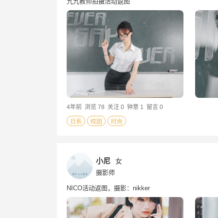
九九教师拍摄活动返图
4年前
浏览 78
关注 0
钟意 1
留言 0
日系
校园
时尚
小尼
女
摄影师
NICO活动返图，摄影：nikker