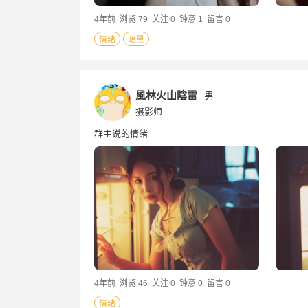
4年前
浏览 79
关注 0
钟意 1
留言 0
情绪
暗黑
風林火山陰雷
男
摄影师
群主说的情绪
4年前
浏览 46
关注 0
钟意 0
留言 0
情绪