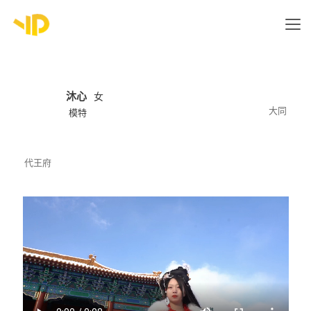
沐心
女
大同
模特
代王府