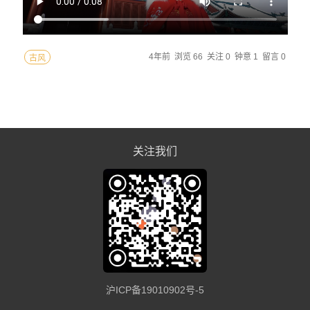
4年前
浏览 66
关注 0
钟意 1
留言 0
古风
关注我们
沪ICP备19010902号-5