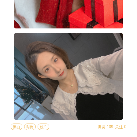
浏览 109
关注 0
黑白
时尚
胶片