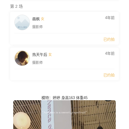
第 2 场
4年前
画枫
女
摄影师
已约拍
4年前
热天午后
女
摄影师
已约拍
模特：婷婷 身高163 体重45